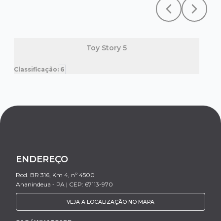
Previous slide
Next sl
Toy Story 5
Classificação:
6
Clas
ENDEREÇO
Rod. BR 316, Km 4, nº 4500
Ananindeua - PA | CEP: 67113-970
VEJA A LOCALIZAÇÃO NO MAPA