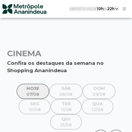
ABERTO HOJE
10h
às
22h
CINEMA
Confira os destaques da semana no
Shopping Ananindeua
HOJE
SÁB
DOM
07/08
08/08
09/08
SEG
TER
QUA
10/08
11/08
12/08
QUI
13/08