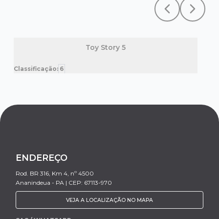
Previous slide
Next sl
Toy Story 5
Classificação:
6
Clas
ENDEREÇO
Rod. BR 316, Km 4, nº 4500
Ananindeua - PA | CEP: 67113-970
VEJA A LOCALIZAÇÃO NO MAPA