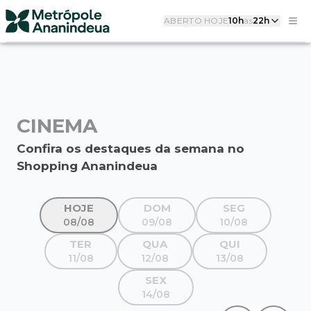
ABERTO HOJE
10h
às
22h
CINEMA
Confira os destaques da semana no
Shopping Ananindeua
HOJE
DOM
SEG
08/08
09/08
10/08
TER
QUA
QUI
11/08
12/08
13/08
SEX
14/08