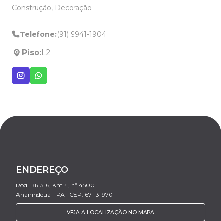
Construção, Decoração
Telefone:
(91) 9941-1904
Piso:
L2
ENDEREÇO
Rod. BR 316, Km 4, nº 4500
Ananindeua - PA | CEP: 67113-970
VEJA A LOCALIZAÇÃO NO MAPA