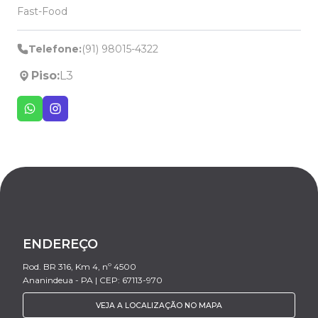
Fast-Food
Telefone:
(91) 98015-4322
Piso:
L3
ENDEREÇO
Rod. BR 316, Km 4, nº 4500
Ananindeua - PA | CEP: 67113-970
VEJA A LOCALIZAÇÃO NO MAPA