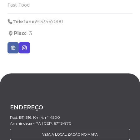
Fast-Food
Telefone:
9133467000
Piso:
L3
ENDEREÇO
Rod. BR 316, Km 4, nº 4500
Ananindeua - PA | CEP: 67113-970
VEJA A LOCALIZAÇÃO NO MAPA