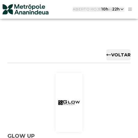
ABERTO HOJE
10h
às
22h
VOLTAR
GLOW UP