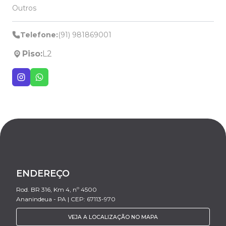
Outros
Telefone:
(91) 981869001
Piso:
L2
ENDEREÇO
Rod. BR 316, Km 4, nº 4500
Ananindeua - PA | CEP: 67113-970
VEJA A LOCALIZAÇÃO NO MAPA