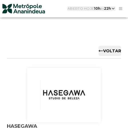
ABERTO HOJE
10h
às
22h
VOLTAR
HASEGAWA