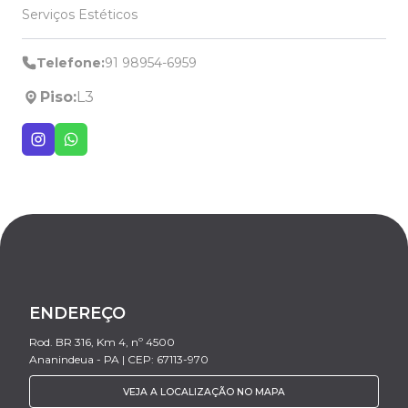
Serviços Estéticos
Telefone:
91 98954-6959
Piso:
L3
ENDEREÇO
Rod. BR 316, Km 4, nº 4500
Ananindeua - PA | CEP: 67113-970
VEJA A LOCALIZAÇÃO NO MAPA