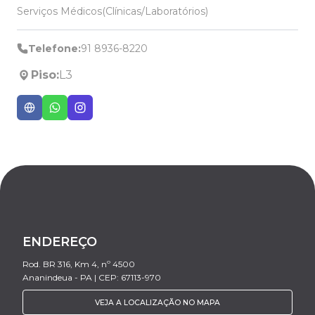
Serviços Médicos(Clínicas/Laboratórios)
Telefone:
91 8936-8220
Piso:
L3
ENDEREÇO
Rod. BR 316, Km 4, nº 4500
Ananindeua - PA | CEP: 67113-970
VEJA A LOCALIZAÇÃO NO MAPA