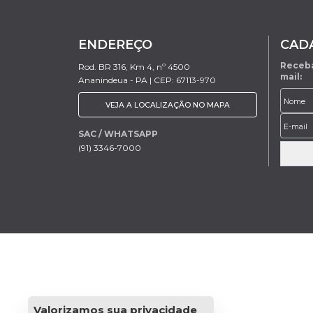
ENDEREÇO
CAD
Receba
Rod. BR 316, Km 4, nº 4500
mail:
Ananindeua - PA | CEP: 67113-970
VEJA A LOCALIZAÇÃO NO MAPA
SAC / WHATSAPP
(91) 3346-7000
Valorizamos sua privacidade