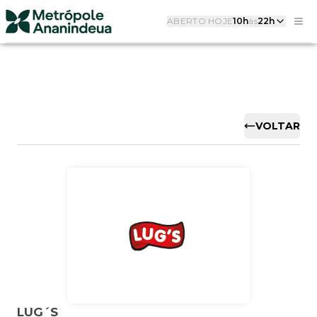
ABERTO HOJE
10h
às
22h
VOLTAR
LUG´S