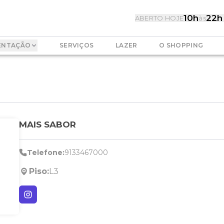
10h
22h
ABERTO HOJE
às
ENTAÇÃO
SERVIÇOS
LAZER
O SHOPPING
MAIS SABOR
Telefone:
9133467000
Piso:
L3