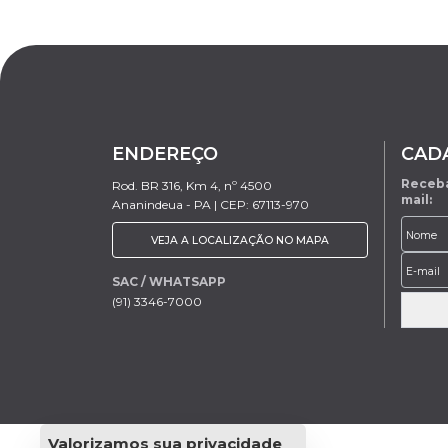
ENDEREÇO
CAD
Receba
Rod. BR 316, Km 4, nº 4500
mail:
Ananindeua - PA | CEP: 67113-970
VEJA A LOCALIZAÇÃO NO MAPA
SAC / WHATSAPP
(91) 3346-7000
Valorizamos sua privacidade