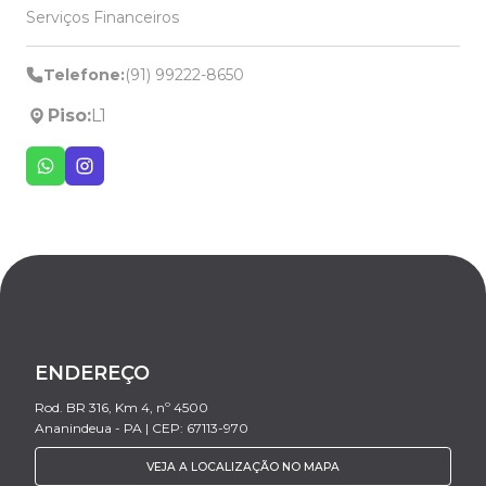
Serviços Financeiros
Telefone:
(91) 99222-8650
Piso:
L1
ENDEREÇO
Rod. BR 316, Km 4, nº 4500
Ananindeua - PA | CEP: 67113-970
VEJA A LOCALIZAÇÃO NO MAPA