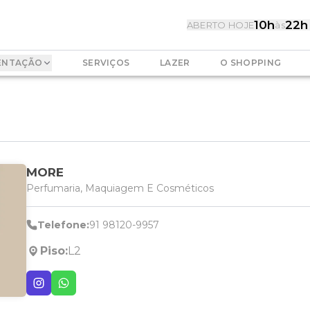
10h
22h
ABERTO HOJE
às
ENTAÇÃO
SERVIÇOS
LAZER
O SHOPPING
MORE
Perfumaria, Maquiagem E Cosméticos
Telefone:
91 98120-9957
Piso:
L2