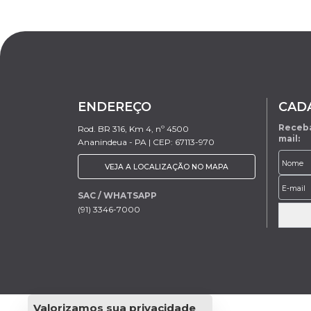
ENDEREÇO
CAD
Receba
Rod. BR 316, Km 4, nº 4500
mail:
Ananindeua - PA | CEP: 67113-970
VEJA A LOCALIZAÇÃO NO MAPA
SAC / WHATSAPP
(91) 3346-7000
Valorizamos sua privacidade