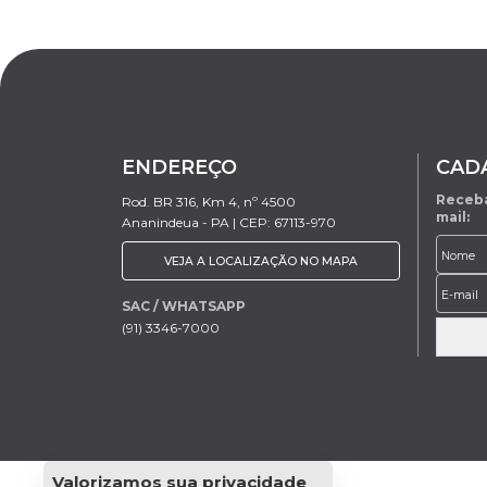
ENDEREÇO
CAD
Receba
Rod. BR 316, Km 4, nº 4500
mail:
Ananindeua - PA | CEP: 67113-970
VEJA A LOCALIZAÇÃO NO MAPA
SAC / WHATSAPP
(91) 3346-7000
Valorizamos sua privacidade