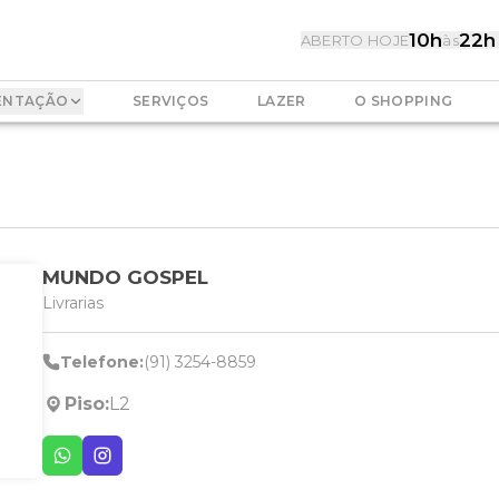
10h
22h
ABERTO HOJE
às
ENTAÇÃO
SERVIÇOS
LAZER
O SHOPPING
MUNDO GOSPEL
Livrarias
Telefone:
(91) 3254-8859
Piso:
L2