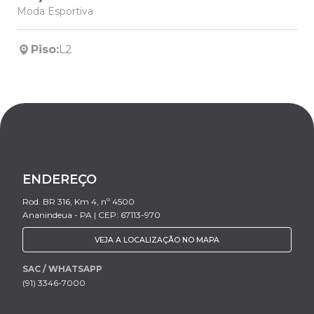
Moda Esportiva
Piso:
L2
ENDEREÇO
Rod. BR 316, Km 4, nº 4500
Ananindeua - PA | CEP: 67113-970
VEJA A LOCALIZAÇÃO NO MAPA
SAC / WHATSAPP
(91) 3346-7000