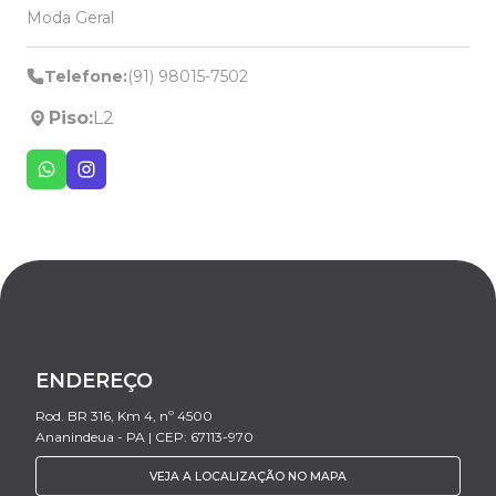
Moda Geral
Telefone:
(91) 98015-7502
Piso:
L2
ENDEREÇO
Rod. BR 316, Km 4, nº 4500
Ananindeua - PA | CEP: 67113-970
VEJA A LOCALIZAÇÃO NO MAPA