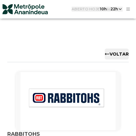
ABERTO HOJE
10h
às
22h
VOLTAR
RABBITOHS