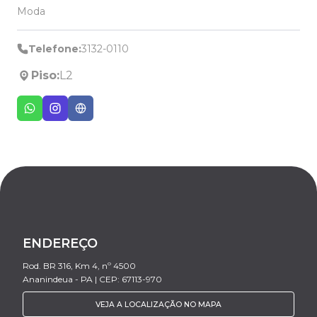
Moda
Telefone:
3132-0110
Piso:
L2
ENDEREÇO
Rod. BR 316, Km 4, nº 4500
Ananindeua - PA | CEP: 67113-970
VEJA A LOCALIZAÇÃO NO MAPA