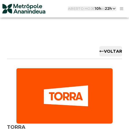
ABERTO HOJE
10h
às
22h
VOLTAR
TORRA