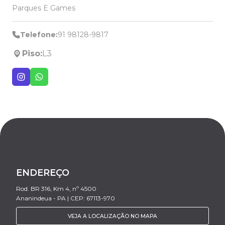
Parques E Games
Telefone:
91 98128-9817
Piso:
L3
ENDEREÇO
Rod. BR 316, Km 4, nº 4500
Ananindeua - PA | CEP: 67113-970
VEJA A LOCALIZAÇÃO NO MAPA